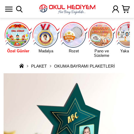
Uygulamada Aç
Özel Günler
Madalya
Rozet
Pano ve
Yaka Ka
Süsleme
PLAKET
OKUMA BAYRAMI PLAKETLERİ