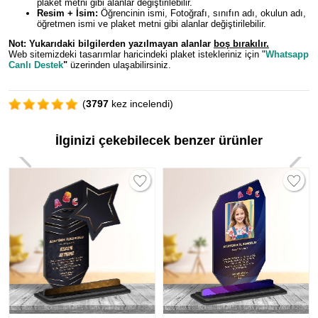
plaket metni gibi alanlar değiştirilebilir.
Resim + İsim:
Öğrencinin ismi, Fotoğrafı, sınıfın adı, okulun adı,
öğretmen ismi ve plaket metni gibi alanlar değiştirilebilir.
Not: Yukarıdaki bilgilerden y
azılmayan alanlar
boş bırakılır.
Web sitemizdeki tasarımlar haricindeki plaket istekleriniz için "
Whatsapp
Canlı Destek
"
üzerinden ulaşabilirsiniz.
(
3797
kez incelendi)
İlginizi çekebilecek benzer ürünler