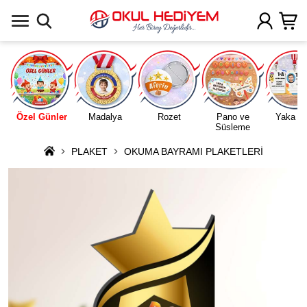
Uygulamada Aç
Özel Günler
Madalya
Rozet
Pano ve
Yaka Ka
Süsleme
PLAKET
OKUMA BAYRAMI PLAKETLERİ