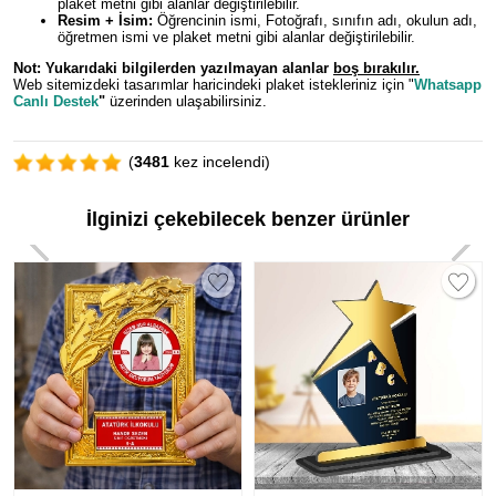
plaket metni gibi alanlar değiştirilebilir.
Resim + İsim:
Öğrencinin ismi, Fotoğrafı, sınıfın adı, okulun adı,
öğretmen ismi ve plaket metni gibi alanlar değiştirilebilir.
Not: Yukarıdaki bilgilerden y
azılmayan alanlar
boş bırakılır.
Web sitemizdeki tasarımlar haricindeki plaket istekleriniz için "
Whatsapp
Canlı Destek
"
üzerinden ulaşabilirsiniz.
(
3481
kez incelendi)
İlginizi çekebilecek benzer ürünler