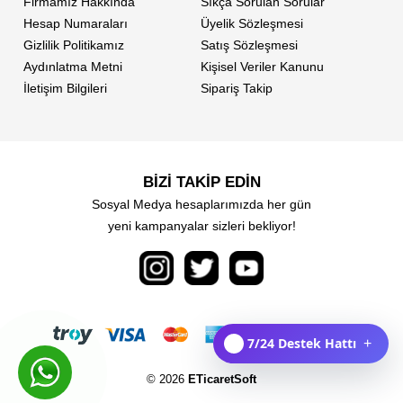
Firmamız Hakkında
Sıkça Sorulan Sorular
Hesap Numaraları
Üyelik Sözleşmesi
Gizlilik Politikamız
Satış Sözleşmesi
Aydınlatma Metni
Kişisel Veriler Kanunu
İletişim Bilgileri
Sipariş Takip
BİZİ TAKİP EDİN
Sosyal Medya hesaplarımızda her gün
yeni kampanyalar sizleri bekliyor!
7/24 Destek Hattı
+
© 2026
ETicaretSoft