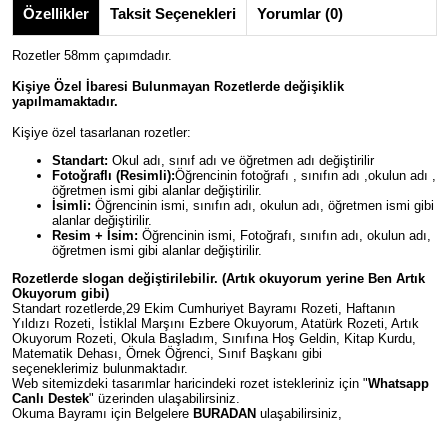
Özellikler
Taksit Seçenekleri
Yorumlar (0)
Rozetler 58mm çapımdadır.
Kişiye Özel İbaresi Bulunmayan Rozetlerde değişiklik
yapılmamaktadır.
Kişiye özel tasarlanan rozetler:
Standart:
Okul adı, sınıf adı ve öğretmen adı değiştirilir
Fotoğraflı (Resimli):
Öğrencinin fotoğrafı , sınıfın adı ,okulun adı ,
öğretmen ismi gibi alanlar değiştirilir.
İsimli:
Öğrencinin ismi, sınıfın adı, okulun adı, öğretmen ismi gibi
alanlar değiştirilir.
Resim + İsim:
Öğrencinin ismi, Fotoğrafı, sınıfın adı, okulun adı,
öğretmen ismi gibi alanlar değiştirilir.
Rozetlerde slogan değiştirilebilir. (Artık okuyorum yerine Ben Artık
Okuyorum gibi)
Standart rozetlerde,29 Ekim Cumhuriyet Bayramı Rozeti, Haftanın
Yıldızı Rozeti, İstiklal Marşını Ezbere Okuyorum, Atatürk Rozeti, Artık
Okuyorum Rozeti, Okula Başladım, Sınıfına Hoş Geldin, Kitap Kurdu,
Matematik Dehası, Örnek Öğrenci, Sınıf Başkanı gibi
seçeneklerimiz bulunmaktadır.
Web sitemizdeki tasarımlar haricindeki rozet istekleriniz için "
Whatsapp
Canlı Destek
" üzerinden ulaşabilirsiniz.
Okuma Bayramı için Belgelere
BURADAN
ulaşabilirsiniz,