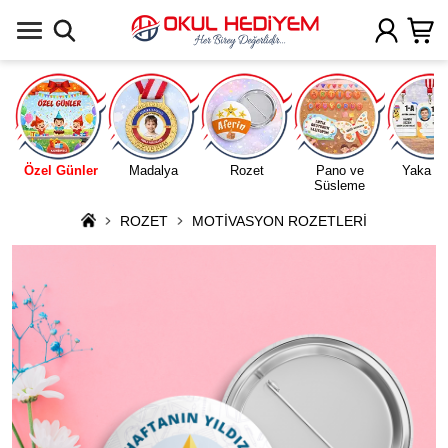
Uygulamada Aç
Özel Günler
Madalya
Rozet
Pano ve
Yaka Ka
Süsleme
ROZET
MOTİVASYON ROZETLERİ