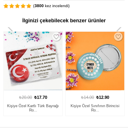
(
3800
kez incelendi)
İlginizi çekebilecek benzer ürünler
₺14.00
₺12.90
₺14.00
₺12.90
ayrağı
Kişiye Özel Sınıfının Birincisi
Başarı Rozeti 6
Ro...