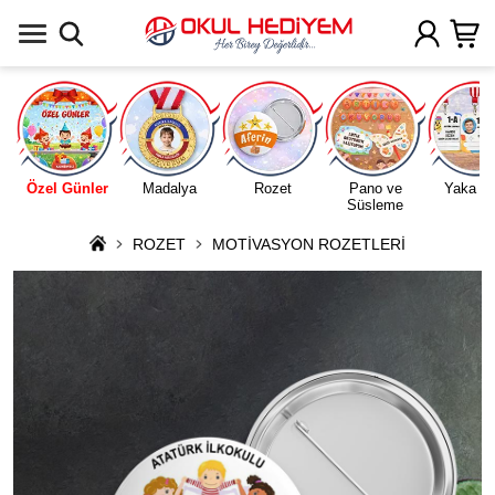
Uygulamada Aç
Özel Günler
Madalya
Rozet
Pano ve
Yaka Ka
Süsleme
ROZET
MOTİVASYON ROZETLERİ