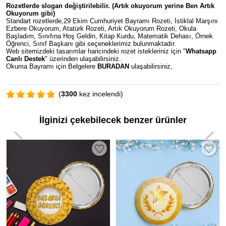
Rozetlerde slogan değiştirilebilir. (Artık okuyorum yerine Ben Artık
Okuyorum gibi)
Standart rozetlerde,29 Ekim Cumhuriyet Bayramı Rozeti, İstiklal Marşını
Ezbere Okuyorum, Atatürk Rozeti, Artık Okuyorum Rozeti, Okula
Başladım, Sınıfına Hoş Geldin, Kitap Kurdu, Matematik Dehası, Örnek
Öğrenci, Sınıf Başkanı gibi seçeneklerimiz bulunmaktadır.
Web sitemizdeki tasarımlar haricindeki rozet istekleriniz için "
Whatsapp
Canlı Destek
" üzerinden ulaşabilirsiniz.
Okuma Bayramı için Belgelere
BURADAN
ulaşabilirsiniz,
(
3300
kez incelendi)
İlginizi çekebilecek benzer ürünler