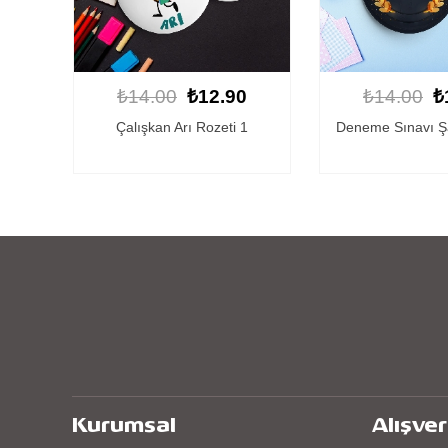
0
₺14.00
₺12.90
₺14.00
₺
1
Deneme Sınavı Şampiyonu 1
Başarılı Öğrenc
Kurumsal
Alışver