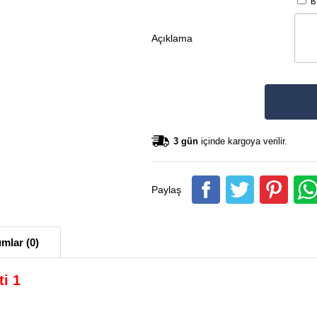
Bo
Açıklama
3 gün
içinde kargoya verilir.
Paylaş
mlar (0)
ti 1