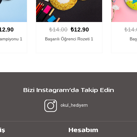
12.90
₺14.00
₺12.90
₺14.
i Rozeti 1
Başarı Rozeti 3
Sınıf So
Bizi Instagram’da Takip Edin
okul_hediyem
iş
Hesabım