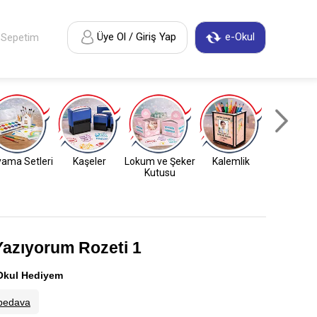
Üye Ol / Giriş Yap
e-Okul
Sepetim
ama Setleri
Kaşeler
Lokum ve Şeker
Kalemlik
Anahtarl
Kutusu
 Yazıyorum Rozeti 1
Okul Hediyem
bedava