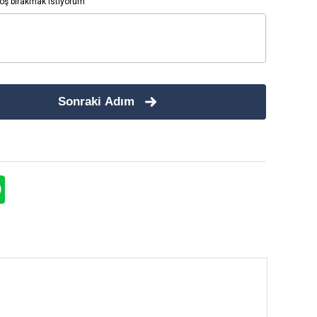
ş bırakmak istiyorum
Sonraki Adım