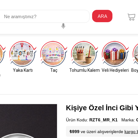
ARA
Yaka Kartı
Taç
Tohumlu Kalem
Veli Hediyeleri
Boy
e
Kişiye Özel İnci Gibi
Ürün Kodu:
RZT6_MR_K1
Marka:
₺999
ve üzeri alışverişlerde
kargo 