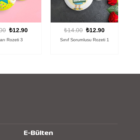
00
₺12.90
₺14.00
₺12.90
rumlusu Rozeti 1
Başarı Rozeti 1
E-Bülten