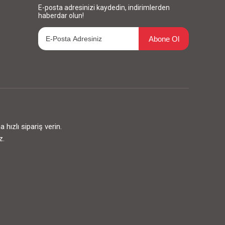
E-posta adresinizi kaydedin, indirimlerden
haberdar olun!
Abone Ol
ızlı sipariş verin.
z.