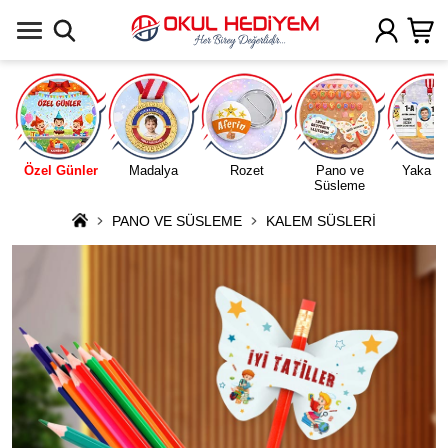
Uygulamada Aç
Özel Günler
Madalya
Rozet
Pano ve
Yaka Ka
Süsleme
PANO VE SÜSLEME
KALEM SÜSLERİ