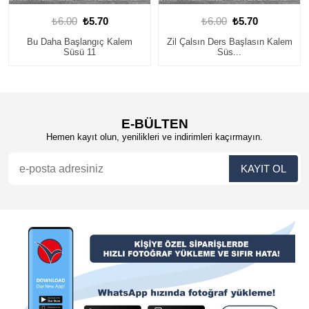
₺6.00
₺5.70
₺6.00
₺5.70
Zil Çalsın Ders Başlasın Kalem
Sınıfına Hoş Geldin Kalem
Süs...
Süsü 6
E-BÜLTEN
Hemen kayıt olun, yenilikleri ve indirimleri kaçırmayın.