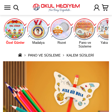
Uygulamada Aç
Özel Günler
Madalya
Rozet
Pano ve
Yaka Ka
Süsleme
PANO VE SÜSLEME
KALEM SÜSLERİ