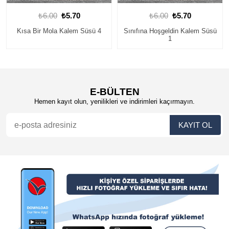
₺6.00
₺5.70
₺6.00
₺5.70
Sınıfına Hoşgeldin Kalem Süsü
Okulumda İlk Günüm Kalem
1
Süsü 6
E-BÜLTEN
Hemen kayıt olun, yenilikleri ve indirimleri kaçırmayın.