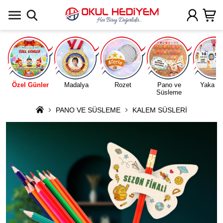
Uygulamada Aç
Özel Günler
Madalya
Rozet
Pano ve
Yaka Ka
Süsleme
PANO VE SÜSLEME
KALEM SÜSLERİ