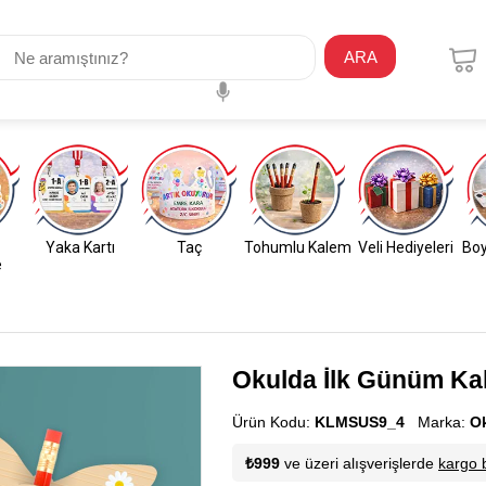
ARA
Yaka Kartı
Taç
Tohumlu Kalem
Veli Hediyeleri
Boy
e
Okulda İlk Günüm Ka
Ürün Kodu:
KLMSUS9_4
Marka:
O
₺999
ve üzeri alışverişlerde
kargo 