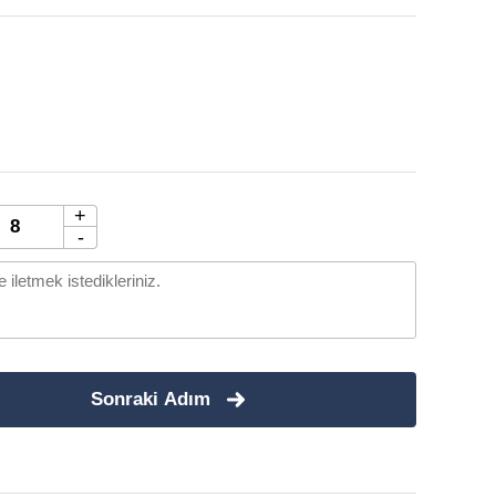
+
-
Sonraki Adım