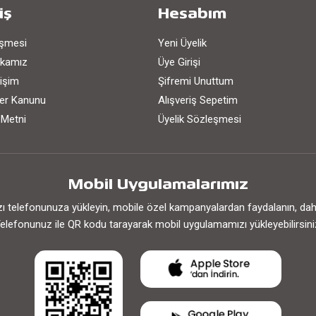
iş
Hesabım
eşmesi
Yeni Üyelik
tikamız
Üye Girişi
işim
Şifremi Unuttum
iler Kanunu
Alışveriş Sepetim
 Metni
Üyelik Sözleşmesi
Mobil Uygulamalarımız
 telefonunuza yükleyin, mobile özel kampanyalardan faydalanın, daha h
elefonunuz ile QR kodu tarayarak mobil uygulamamızı yükleyebilirsini