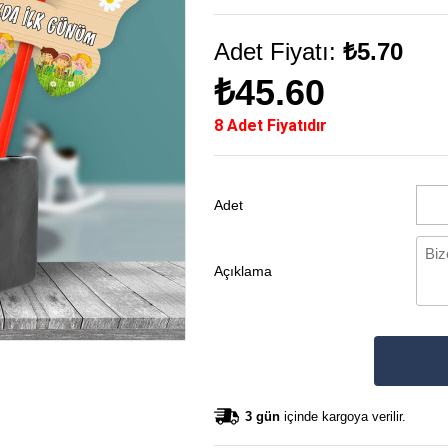
Adet Fiyatı:
₺5.70
₺45.60
8 Adet Fiyatıdır
Adet
Açıklama
3 gün
içinde kargoya verilir.