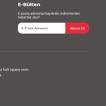
E-Bülten
E-posta adresinizi kaydedin, indirimlerden
haberdar olun!
Abone Ol
ızlı sipariş verin.
z.