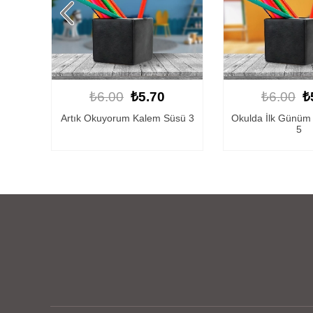
0
₺6.00
₺5.70
₺6.00
m Süsü 3
Okulda İlk Günüm Kalem Süsü
Macera Başlıy
5
1