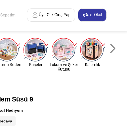
Üye Ol / Giriş Yap
e-Okul
Sepetim
ama Setleri
Kaşeler
Lokum ve Şeker
Kalemlik
Anahtarl
Kutusu
lem Süsü 9
kul Hediyem
bedava