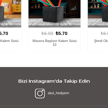
₺5.70
₺6.00
₺5.70
₺
or Kalem Süsü
Şimdi Okullu Olduk Kalem
Macera 
0
Süsü 11
Bizi Instagram’da Takip Edin
okul_hediyem