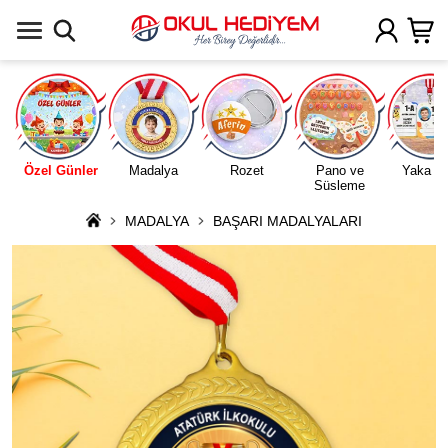
Uygulamada Aç
Özel Günler
Madalya
Rozet
Pano ve
Yaka Ka
Süsleme
MADALYA
BAŞARI MADALYALARI