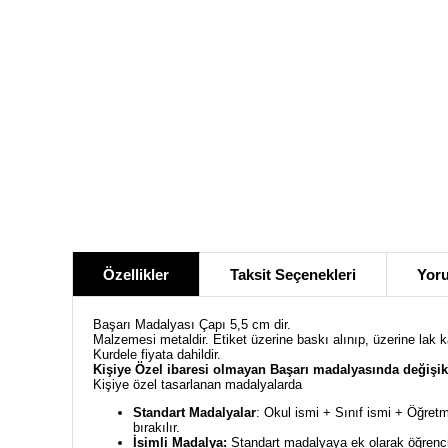
Özellikler
Taksit Seçenekleri
Yoru
Başarı Madalyası Çapı 5,5 cm dir.
Malzemesi metaldir. Etiket üzerine baskı alınıp, üzerine lak 
Kurdele fiyata dahildir.
Kişiye Özel ibaresi olmayan Başarı madalyasında değişik
Kişiye özel tasarlanan madalyalarda
Standart Madalyalar
: Okul ismi + Sınıf ismi + Öğretm
bırakılır.
İsimli Madalya:
Standart madalyaya ek olarak öğrencin