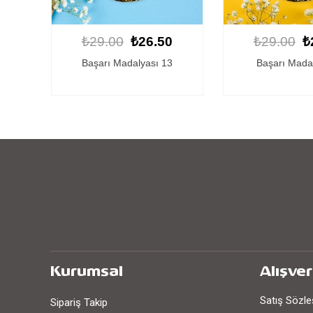
0
₺29.00
₺26.50
₺29.00
₺
3
Başarı Madalyası 3
Kişiye Özel Başarı
Kurumsal
Alışver
Satış Sözl
Sipariş Takip