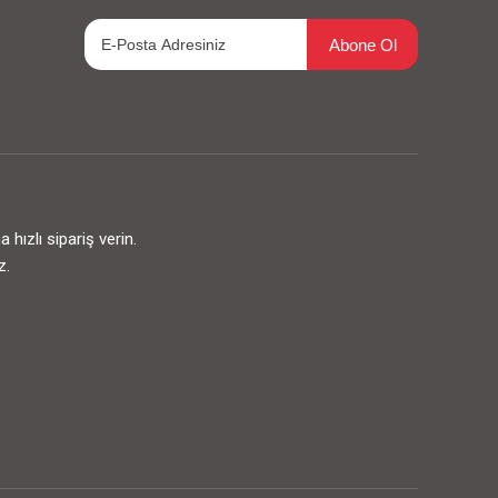
Abone Ol
ızlı sipariş verin.
z.