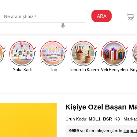
ARA
Yaka Kartı
Taç
Tohumlu Kalem
Veli Hediyeleri
Boy
e
Kişiye Özel Başarı M
Ürün Kodu:
MDL1_BSR_K3
Marka
₺999
ve üzeri alışverişlerde
kargo 