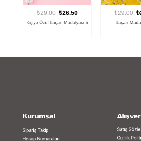
0
₺29.00
₺26.50
₺29.00
₺
yası 5
Başarı Madalyası 3
Kişiye Özel Başar
13
Kurumsal
Alışver
Satış Sözl
Sipariş Takip
Gizlilik Poli
Hesap Numaraları