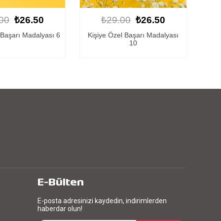
00
₺26.50
₺29.00
₺26.50
l Başarı Madalyası
Başarı Madalyası 15
Kişi
10
E-Bülten
E-posta adresinizi kaydedin, indirimlerden
haberdar olun!