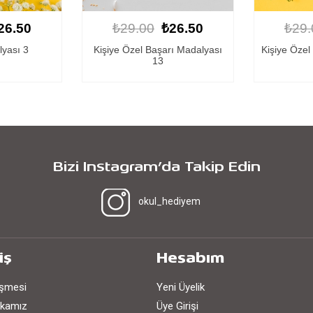
26.50
₺29.00
₺26.50
₺29.
ı Madalyası
Kişiye Özel Başarı Madalyası 6
Kişiye Öze
Bizi Instagram’da Takip Edin
okul_hediyem
iş
Hesabım
eşmesi
Yeni Üyelik
tikamız
Üye Girişi