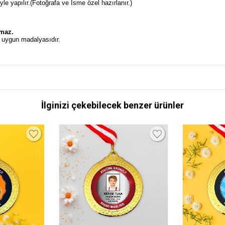
e yapılır.(Fotoğrafa ve İsme özel hazırlanır.)
.
lmaz.
n uygun madalyasıdır.
İlginizi çekebilecek benzer ürünler