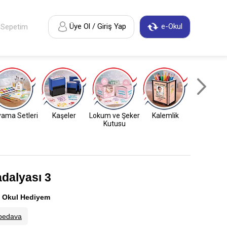
Üye Ol / Giriş Yap
e-Okul
Sepetim
ama Setleri
Kaşeler
Lokum ve Şeker
Kalemlik
Anahtarl
Kutusu
adalyası 3
:
Okul Hediyem
bedava