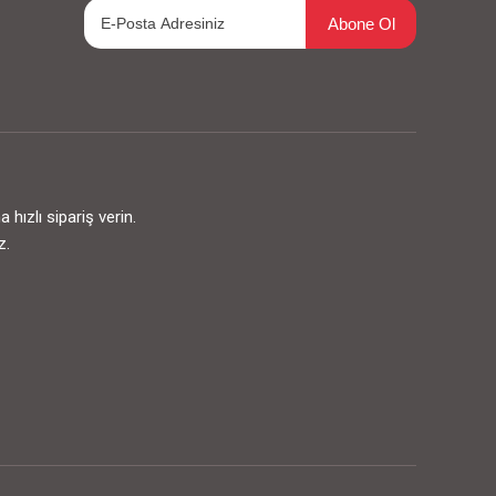
Abone Ol
ızlı sipariş verin.
z.