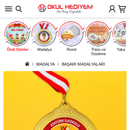
Uygulamada Aç
Özel Günler
Madalya
Rozet
Pano ve
Yaka Ka
Süsleme
MADALYA
BAŞARI MADALYALARI