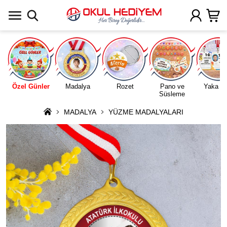
Uygulamada Aç
Özel Günler
Madalya
Rozet
Pano ve
Yaka Ka
Süsleme
MADALYA
YÜZME MADALYALARI