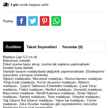
3 gün
içinde kargoya verilir.
Paylaş
Özellikler
Taksit Seçenekleri
Yorumlar (0)
Madalya Çapı 5,5 cm dir.
Malzemesi metaldir.
Etiket üzerine baskı alınıp, üzerine lak kaplama yapılmaktadır.
Kurdele fiyata dahildir.
Standart tasarım madalyalarda değişiklik yapılmamaktadır. (Özelleştirme
kutucukları çıkmayan ürünlerde)
Öğrenci madalyaları, Mezuniyet madalyası, Okuma bayramı madalyası
,Kitap kurdu madalyası, Kur’an okuyorum madalyası, Atletizm
madalyası , Çarpım Tablosunu Ezberledim madalyası, Çuval Yarışı
madalyası, Futbol madalyası, Hentbol madalyası, Jimnastik madalyası,
Masa tenisi madalyası, Mendil Kapmaca madalyası, Örnek Öğrenci
madalyası, Satranç madalyası, Tenis madalyası, Voleybol madalyası,
Yağ Satarım Bal Satarım madalyası, Yakan top madalyası, Yüzme
madalyası, Zeka Oyunları madalyası gibi seçeneklerimiz mevcuttur.
Madalyalar kişiye özel tasarlanabilir.