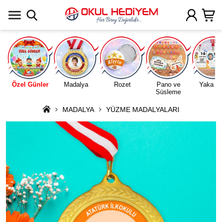
Uygulamada Aç
Özel Günler
Madalya
Rozet
Pano ve
Yaka Ka
Süsleme
MADALYA
YÜZME MADALYALARI