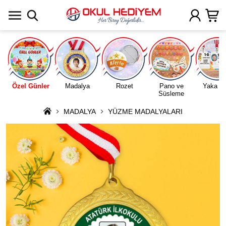
Uygulamada Aç
Özel Günler
Madalya
Rozet
Pano ve
Yaka Ka
Süsleme
MADALYA
YÜZME MADALYALARI