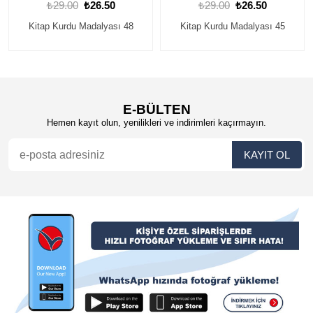
0
₺29.00
₺26.50
₺29.00
₺26.50
sı 48
Kitap Kurdu Madalyası 45
Kitap Kurdu Madalyası 
E-BÜLTEN
Hemen kayıt olun, yenilikleri ve indirimleri kaçırmayın.