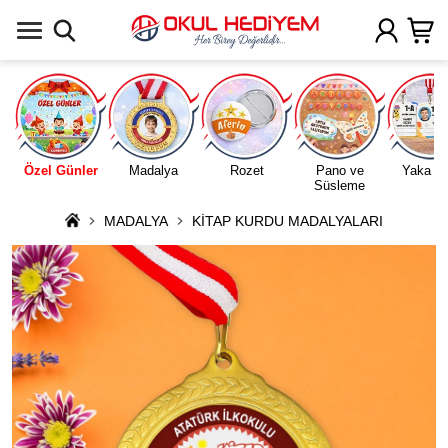
Uygulamada Aç
Özel Günler
Madalya
Rozet
Pano ve
Yaka Ka
Süsleme
MADALYA
KİTAP KURDU MADALYALARI