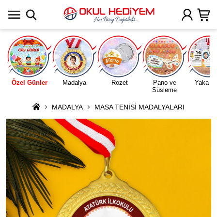
Uygulamada Aç
Özel Günler
Madalya
Rozet
Pano ve
Yaka Ka
Süsleme
MADALYA
MASA TENİSİ MADALYALARI