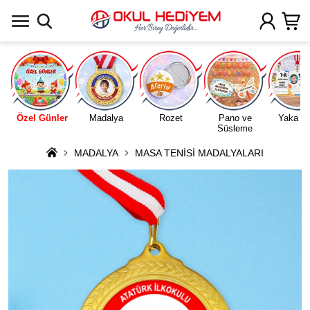
Uygulamada Aç
Özel Günler
Madalya
Rozet
Pano ve
Yaka Ka
Süsleme
MADALYA
MASA TENİSİ MADALYALARI