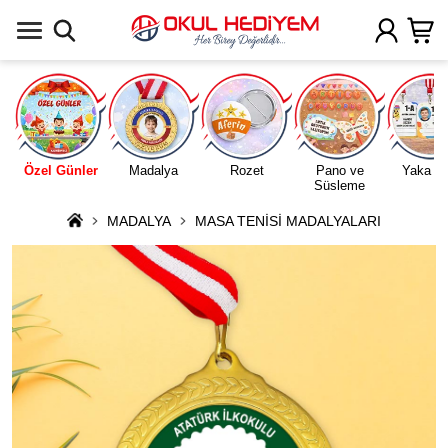
Uygulamada Aç
Özel Günler
Madalya
Rozet
Pano ve
Yaka Ka
Süsleme
MADALYA
MASA TENİSİ MADALYALARI