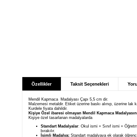
Özellikler
Taksit Seçenekleri
Yoru
Mendil Kapmaca Madalyası Çapı 5,5 cm dir.
Malzemesi metaldir. Etiket üzerine baskı alınıp, üzerine lak 
Kurdele fiyata dahildir.
Kişiye Özel ibaresi olmayan
Mendil Kapmaca
Madalyasın
Kişiye özel tasarlanan madalyalarda
Standart Madalyalar
: Okul ismi + Sınıf ismi + Öğretm
bırakılır.
İsimli Madalya:
Standart madalyaya ek olarak öğrencin