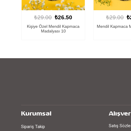
0
₺29.00
₺26.50
₺29.00
₺
maca
Mendil Kapmaca Madalyası 29
Mendil Kapmaca 
Kurumsal
Alışver
Satış Sözl
Sipariş Takip