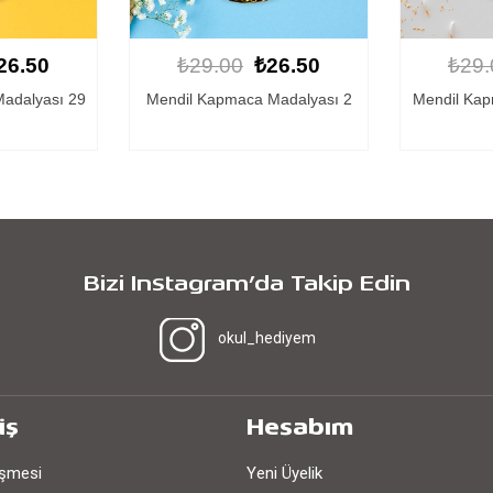
26.50
₺29.00
₺26.50
₺29.
Madalyası 2
Mendil Kapmaca Madalyası 13
Mendil K
Bizi Instagram’da Takip Edin
okul_hediyem
iş
Hesabım
eşmesi
Yeni Üyelik