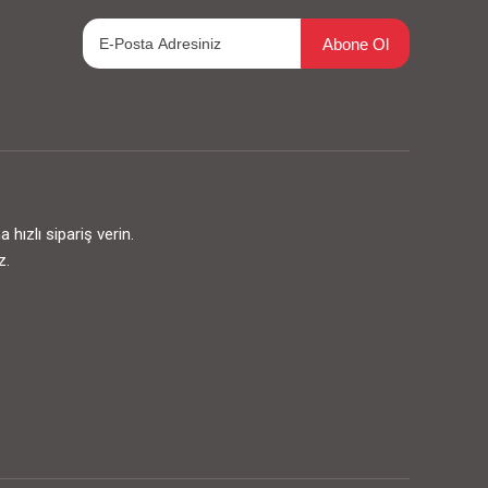
Abone Ol
ızlı sipariş verin.
z.