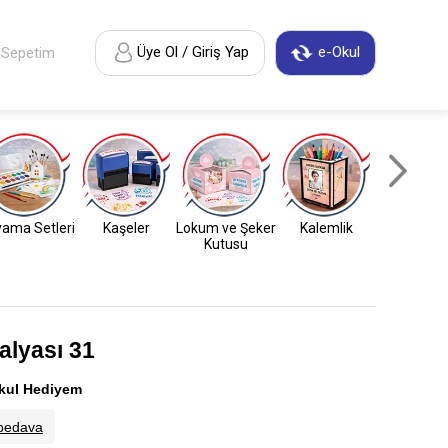
Üye Ol / Giriş Yap
e-Okul
Sepetim
ama Setleri
Kaşeler
Lokum ve Şeker
Kalemlik
Anahtarl
Kutusu
lyası 31
kul Hediyem
bedava