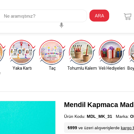
ARA
Yaka Kartı
Taç
Tohumlu Kalem
Veli Hediyeleri
Boy
e
Mendil Kapmaca Mada
Ürün Kodu:
MDL_MK_31
Marka:
O
₺999
ve üzeri alışverişlerde
kargo 