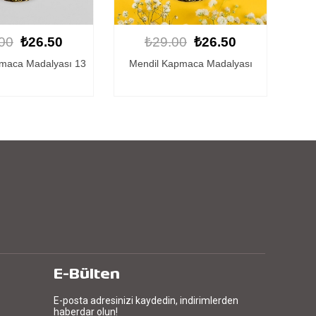
00
₺26.50
₺29.00
₺26.50
apmaca Madalyası
Mendil Kapmaca Madalyası 9
Men
E-Bülten
E-posta adresinizi kaydedin, indirimlerden
haberdar olun!