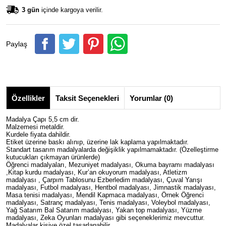
3 gün
içinde kargoya verilir.
Paylaş
Özellikler
Taksit Seçenekleri
Yorumlar (0)
Madalya Çapı 5,5 cm dir.
Malzemesi metaldir.
Kurdele fiyata dahildir.
Etiket üzerine baskı alınıp, üzerine lak kaplama yapılmaktadır.
Standart tasarım madalyalarda değişiklik yapılmamaktadır. (Özelleştirme
kutucukları çıkmayan ürünlerde)
Öğrenci madalyaları, Mezuniyet madalyası, Okuma bayramı madalyası
,Kitap kurdu madalyası, Kur’an okuyorum madalyası, Atletizm
madalyası , Çarpım Tablosunu Ezberledim madalyası, Çuval Yarışı
madalyası, Futbol madalyası, Hentbol madalyası, Jimnastik madalyası,
Masa tenisi madalyası, Mendil Kapmaca madalyası, Örnek Öğrenci
madalyası, Satranç madalyası, Tenis madalyası, Voleybol madalyası,
Yağ Satarım Bal Satarım madalyası, Yakan top madalyası, Yüzme
madalyası, Zeka Oyunları madalyası gibi seçeneklerimiz mevcuttur.
Madalyalar kişiye özel tasarlanabilir.