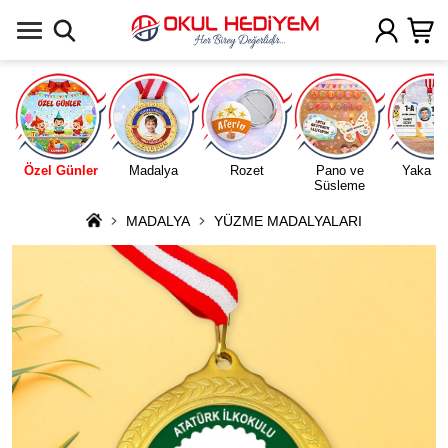
Uygulamada Aç
Özel Günler
Madalya
Rozet
Pano ve
Yaka Ka
Süsleme
MADALYA
YÜZME MADALYALARI