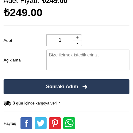
Adet Fiyatı:
₺249.00
₺249.00
+
Adet
-
Açıklama
Sonraki Adım
3 gün
içinde kargoya verilir.
Paylaş