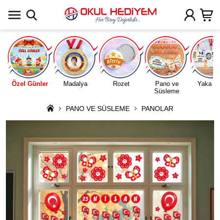
Uygulamada Aç
Özel Günler
Madalya
Rozet
Pano ve
Yaka Ka
Süsleme
PANO VE SÜSLEME
PANOLAR