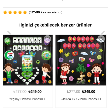
(
12586
kez incelendi)
İlginizi çekebilecek benzer ürünler
₺277.00
₺249.00
₺277.00
₺249.00
Okulda İlk Günüm Panosu 1
Macera Devam Ediyor Panosu
1