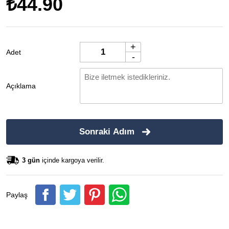
₺44.90
+
Adet
-
Açıklama
Sonraki Adım
3 gün
içinde kargoya verilir.
Paylaş