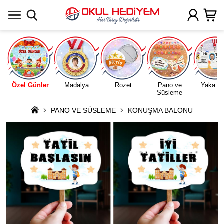
Uygulamada Aç
Özel Günler
Madalya
Rozet
Pano ve
Yaka Ka
Süsleme
PANO VE SÜSLEME
KONUŞMA BALONU