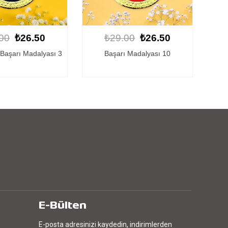
00
₺26.50
₺29.00
₺26.50
ı Madalyası 10
Kişiye Özel Başarı Madalyası 9
E-Bülten
E-posta adresinizi kaydedin, indirimlerden