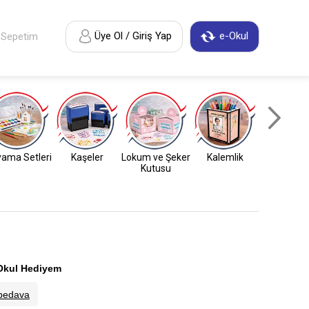
Üye Ol / Giriş Yap
e-Okul
Sepetim
ama Setleri
Kaşeler
Lokum ve Şeker
Kalemlik
Anahtarl
Kutusu
Okul Hediyem
bedava