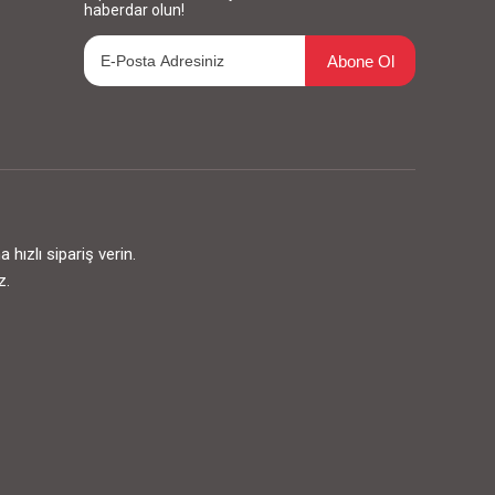
haberdar olun!
Abone Ol
ızlı sipariş verin.
z.