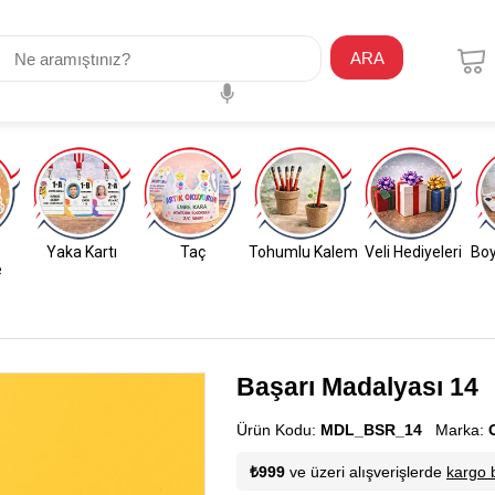
ARA
Yaka Kartı
Taç
Tohumlu Kalem
Veli Hediyeleri
Boy
e
Başarı Madalyası 14
Ürün Kodu:
MDL_BSR_14
Marka:
₺999
ve üzeri alışverişlerde
kargo 