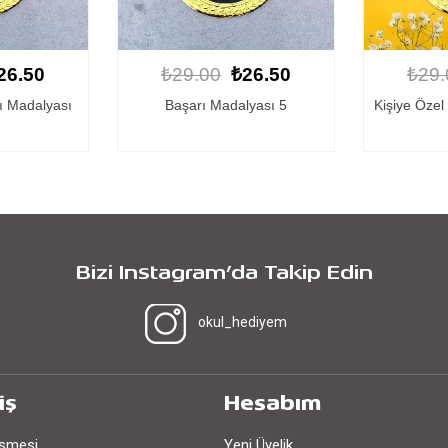
26.50
₺29.00
₺26.50
₺29.
lyası 5
Kişiye Özel Başarı Madalyası 3
Başar
Bizi Instagram’da Takip Edin
okul_hediyem
iş
Hesabım
eşmesi
Yeni Üyelik